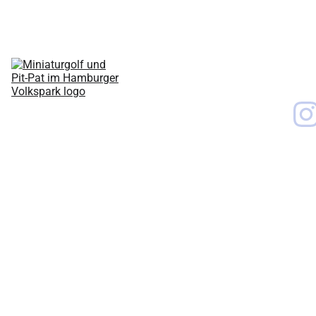
Startseite
Preise und 
Öffnungszeiten
Minigolf und Pit-
Pat
Anfahrt
Geburtstagsfeier 
/ Firmenfeier 
Anmeldungen